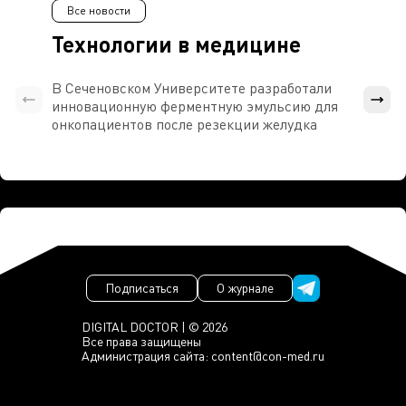
Все новости
Технологии в медицине
В Сеченовском Университете разработали
Росси
инновационную ферментную эмульсию для
расч
онкопациентов после резекции желудка
проти
Подписаться
О журнале
DIGITAL DOCTOR | © 2026
Все права защищены
Администрация сайта:
content@con-med.ru