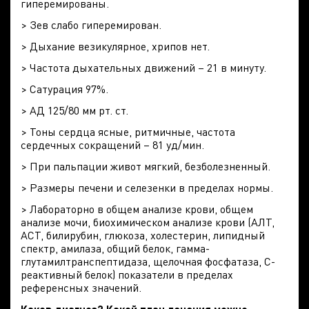
гиперемированы.
> Зев слабо гиперемирован.
> Дыхание везикулярное, хрипов нет.
> Частота дыхательных движений – 21 в минуту.
> Сатурация 97%.
> АД 125/80 мм рт. ст.
> Тоны сердца ясные, ритмичные, частота
сердечных сокращений – 81 уд/мин.
> При пальпации живот мягкий, безболезненный.
> Размеры печени и селезенки в пределах нормы.
> Лабораторно в общем анализе крови, общем
анализе мочи, биохимическом анализе крови (АЛТ,
АСТ, билирубин, глюкоза, холестерин, липидный
спектр, амилаза, общий белок, гамма-
глутамилтранспептидаза, щелочная фосфатаза, С-
реактивный белок) показатели в пределах
референсных значений.