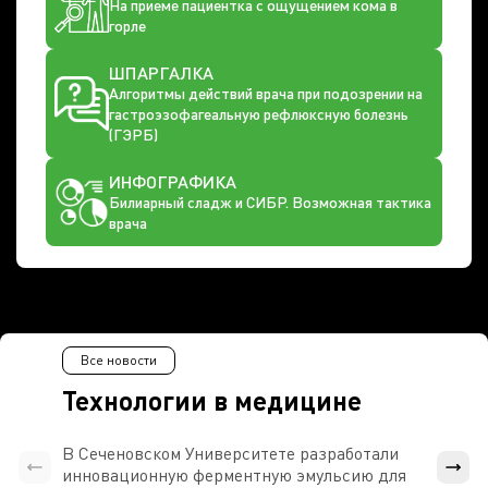
На приеме пациентка с ощущением кома в
горле
ШПАРГАЛКА
Алгоритмы действий врача при подозрении на
гастроэзофагеальную рефлюксную болезнь
(ГЭРБ)
ИНФОГРАФИКА
Билиарный сладж и СИБР. Возможная тактика
врача
Все новости
Технологии в медицине
В Сеченовском Университете разработали
Росси
инновационную ферментную эмульсию для
расч