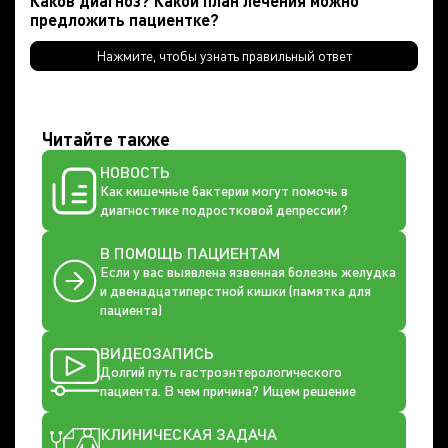
Каков диагноз? Какой план лечения можно
предложить пациентке?
Нажмите, чтобы узнать правильный ответ
Читайте также
НОВОСТЬ
Как кишечные бактерии могут помочь в
диагностике подростковой депрессии?
В ПОМОЩЬ ПАЦИЕНТАМ
Если у вас выявлена язвенная болезнь желудка
и двенадцатиперстной кишки (памятка для
пациента)
ВИДЕОЗАПИСЬ
Долгий путь гастроэнтерологического
пациента. В чем причина? Ищем решение
КЛИНИЧЕСКАЯ ЗАДАЧА