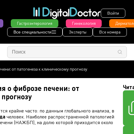
Войти
Гастроэнтерология
Гинекология
Дерматол
Эксперты
Все номера
Все специальности
чени: от патогенеза к клиническому прогнозу
 о фиброзе печени: от
Чит
 прогнозу
ся крайне часто: по данным глобального анализа, в
рда
человек. Наиболее распространенной патологией
печени (НАЖБП), на долю которой приходится около