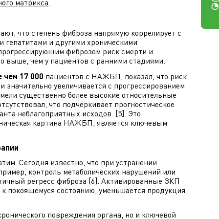
ного матрикса
.
ют, что степень фиброза напрямую коррелирует с
 гепатитами и другими хроническими
с прогрессирующим фиброзом риск смерти и
о выше, чем у пациентов с ранними стадиями.
 чем 17 000
пациентов с НАЖБП, показал, что риск
и значительно увеличивается с прогрессированием
имели существенно более высокие относительные
 отсутствовал, что подчёркивает прогностическое
нта неблагоприятных исходов. [5]. Это
линическая картина НАЖБП, является ключевым
рапии
атим. Сегодня известно, что при устранении
пример, контроль метаболических нарушений или
стичный регресс фиброза [6]. Активированные ЗКП
 к покоящемуся состоянию, уменьшается продукция
хронического повреждения органа, но и ключевой