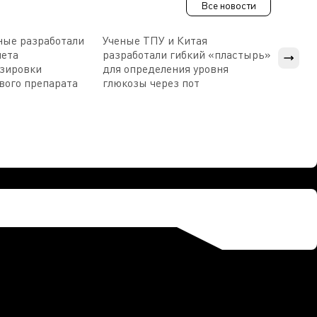
Все новости
ные разработали
Ученые ТПУ и Китая
В Пен
чета
разработали гибкий «пластырь»
приб
озировки
для определения уровня
прис
вого препарата
глюкозы через пот