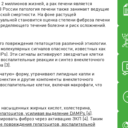
 2 миллионов жизней, а рак печени является
 В России патология печени также занимает ведущие
ской смертности. На фоне растущей
уальной становится оценка степени фиброза печени
пределяющего течение болезни и риск осложнений.
го повреждения гепатоцитов различной этиологии.
молекулярных сигналов опасности, известных как
MPs). Эти сигналы активируют звездчатые клетки
я воспалительные реакции и синтез внеклеточного
 [3].
атую» форму, утрачивают липидные капли и
онектин и другие компоненты внеклеточного
воспалительные клетки, включая макрофаги, что
– насыщенных жирных кислот, холестерина,
епатоцитов, усиливая выделение DAMPs [4]
.
лировать фиброз через активацию ЗКП [4]. Таким
ие повреждения гепатоцитов, воспалительной