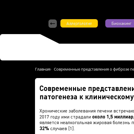
Аллергология
Биохакинг
Главная
Современные представления о фиброзе пе
Современные представления
патогенеза к клиническому
Хронические заболевания печени встречают
2017 году ими страдали
около 1,5 миллиа
является неалкогольная жировая болезнь 
32%
случаев [1].