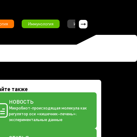
огия
Иммунология
Интервью
Инфекционны
айте также
НОВОСТЬ
Микробиот-происходящая молекула как
регулятор оси «кишечник–печень»:
экспериментальные данные