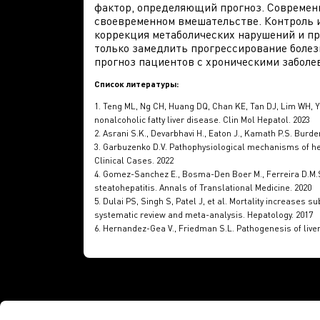
фактор, определяющий прогноз. Современ
своевременном вмешательстве. Контроль и
коррекция метаболических нарушений и п
только замедлить прогрессирование болез
прогноз пациентов с хроническими заболе
Список литературы:
1. Teng ML, Ng CH, Huang DQ, Chan KE, Tan DJ, Lim WH, Y
nonalcoholic fatty liver disease. Clin Mol Hepatol. 2023
2. Asrani S.K., Devarbhavi H., Eaton J., Kamath P.S. Burde
3. Garbuzenko D.V. Pathophysiological mechanisms of hepat
Clinical Cases. 2022
4. Gomez-Sanchez E., Bosma-Den Boer M., Ferreira D.M.S., 
steatohepatitis. Annals of Translational Medicine. 2020
5. Dulai PS, Singh S, Patel J, et al. Mortality increases su
systematic review and meta-analysis. Hepatology. 2017
6. Hernandez-Gea V., Friedman S.L. Pathogenesis of live