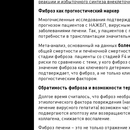
реакции и избыточного синтеза внеклеточ
Фиброз как прогностический маркер
Многочисленные исследования подтвержда
прогнозом пациентов с НАЖБП, вирусными
заболеваниями печени. Так, у пациентов 
потребности в трансплантации значительн
Метa‑анализ, основанный на данных
более
общей смертности и печёночной смертност
стадии фиброза: пациенты со стадией F4 
риски по сравнению с теми, у кого фиброз
значение фиброза как ключевого детермина
подтверждает, что фиброз, а не только к
прогностическим фактором.
Обратимость фиброза и возможности те
Долгое время считалось, что фиброз необр
этиологического фактора повреждения (на
лечение вирусного гепатита) возможен ча
подвергаются апоптозу или возвращаются
коллагена, снижается воспаление.
Фиброз печени – это не только отражение 