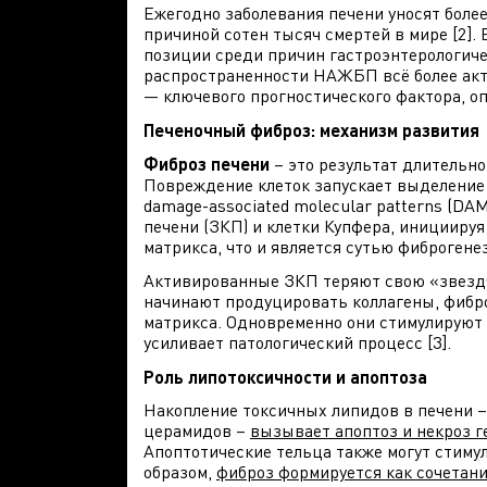
Ежегодно заболевания печени уносят более
причиной сотен тысяч смертей в мире [2].
позиции среди причин гастроэнтерологиче
распространенности НАЖБП всё более акт
— ключевого прогностического фактора, о
Печеночный фиброз: механизм развития
Фиброз печени
– это результат длительно
Повреждение клеток запускает выделение 
damage-associated molecular patterns (DA
печени (ЗКП) и клетки Купфера, иницииру
матрикса, что и является сутью фиброгенеза
Активированные ЗКП теряют свою «звездч
начинают продуцировать коллагены, фибр
матрикса. Одновременно они стимулируют 
усиливает патологический процесс [3].
Роль липотоксичности и апоптоза
Накопление токсичных липидов в печени 
церамидов –
вызывает апоптоз и некроз г
Апоптотические тельца также могут стиму
образом,
фиброз формируется как сочетан