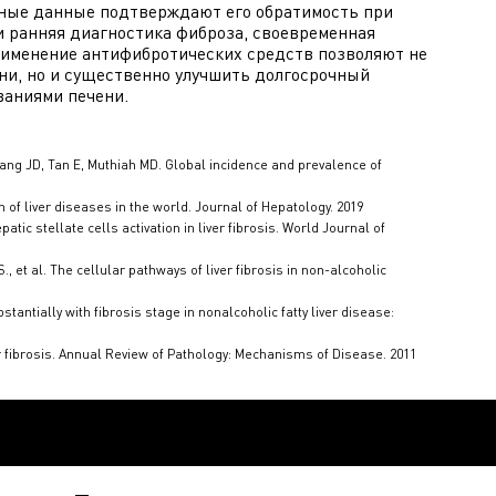
ные данные подтверждают его обратимость при
 ранняя диагностика фиброза, своевременная
рименение антифибротических средств позволяют не
ни, но и существенно улучшить долгосрочный
ваниями печени.
ang JD, Tan E, Muthiah MD. Global incidence and prevalence of
n of liver diseases in the world. Journal of Hepatology. 2019
ic stellate cells activation in liver fibrosis. World Journal of
et al. The cellular pathways of liver fibrosis in non-alcoholic
bstantially with fibrosis stage in nonalcoholic fatty liver disease:
r fibrosis. Annual Review of Pathology: Mechanisms of Disease. 2011