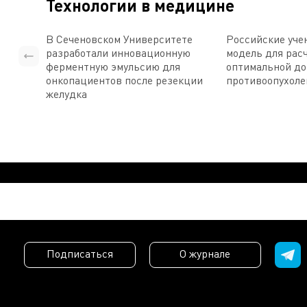
Технологии в медицине
В Сеченовском Университете
Российские уче
разработали инновационную
модель для рас
ферментную эмульсию для
оптимальной д
онкопациентов после резекции
противоопухоле
желудка
Подписаться
О журнале