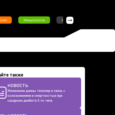
огия
Иммунология
Интервью
Инфекционны
айте также
НОВОСТЬ
Изменение длины теломер и связь с
осложнениями и смертностью при
сахарном диабете 2-го типа