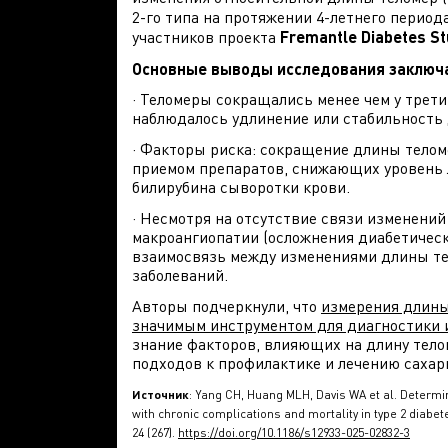
2-го типа на протяжении 4-летнего перио
участников проекта
Fremantle Diabetes St
Основные выводы исследования заключ
· Теломеры сокращались менее чем у трети
наблюдалось удлинение или стабильность
· Факторы риска: сокращение длины теломе
приемом препаратов, снижающих уровень 
билирубина сыворотки крови.
· Несмотря на отсутствие связи изменений
макроангиопатии (осложнения диабетическо
взаимосвязь между изменениями длины те
заболеваний.
Авторы подчеркнули, что
измерения длины
значимым инструментом для диагностики 
знание факторов, влияющих на длину тело
подходов к профилактике и лечению сахар
Источник
: Yang CH, Huang MLH, Davis WA et al. Determi
with chronic complications and mortality in type 2 diabet
24 (267).
https://doi.org/10.1186/s12933-025-02832-3