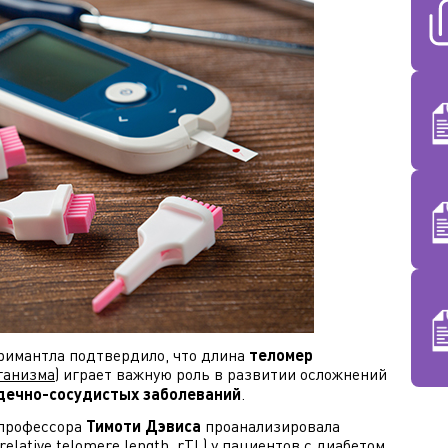
римантла подтвердило, что длина
теломер
ганизма
) играет важную роль в развитии осложнений
дечно-сосудистых заболеваний
.
 профессора
Тимоти Дэвиса
проанализировала
lative telomere length, rTL) у пациентов с диабетом