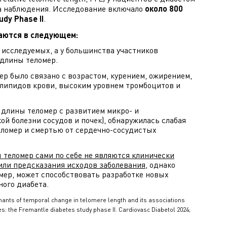
да наблюдения. Исследование включало
около 800
udy Phase II
.
аются в следующем:
 исследуемых, а у большинства участников
 длины теломер.
р было связано с возрастом, курением, ожирением,
липидов крови, высоким уровнем тромбоцитов и
 длины теломер с развитием микро- и
й болезни сосудов и почек), обнаружилась слабая
ломер и смертью от сердечно-сосудистых
 теломер сами по себе не являются клинически
или предсказания исходов заболевания
, однако
мер, может способствовать разработке новых
ного диабета.
nants of temporal change in telomere length and its associations
es: the Fremantle diabetes study phase II. Cardiovasc Diabetol 2024;