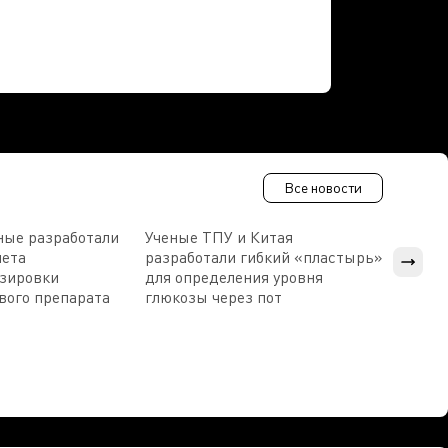
Все новости
ные разработали
Ученые ТПУ и Китая
В Пен
чета
разработали гибкий «пластырь»
приб
озировки
для определения уровня
прис
вого препарата
глюкозы через пот