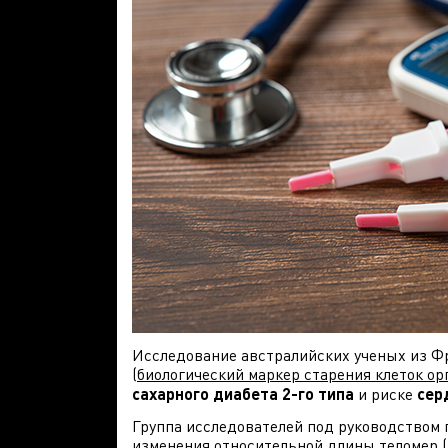
Исследование австралийских ученых из Ф
(
биологический маркер старения клеток ор
сахарного диабета 2-го типа
и риске
сер
Группа исследователей под руководством
изменения относительной длины теломер (re