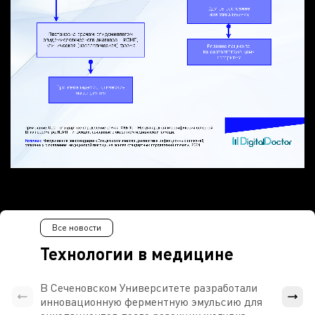
Все новости
Технологии в медицине
В Сеченовском Университете разработали
Росси
инновационную ферментную эмульсию для
расч