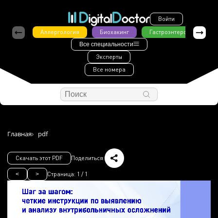
Войти
Аллергология
Биохакинг
Гастроэнтерология
Все специальности
Эксперты
Все номера
Главная
pdf
Скачать этот PDF
Поделиться:
Страница:
1
/
1
<
>