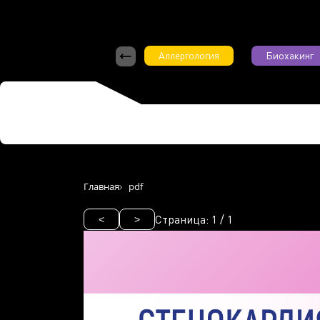
Аллергология
Биохакинг
Главная
pdf
Страница:
1
/
1
<
>