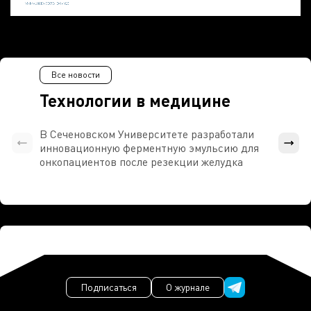
Все новости
Технологии в медицине
В Сеченовском Университете разработали
Росси
инновационную ферментную эмульсию для
расч
онкопациентов после резекции желудка
проти
Подписаться
О журнале