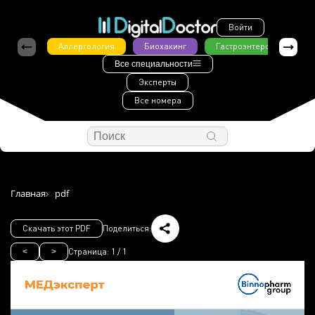
Войти
Аллергология
Биохакинг
Гастроэнтерология
Все специальности
Эксперты
Все номера
Главная
pdf
Скачать этот PDF
Поделиться:
Страница:
1
/
1
<
>