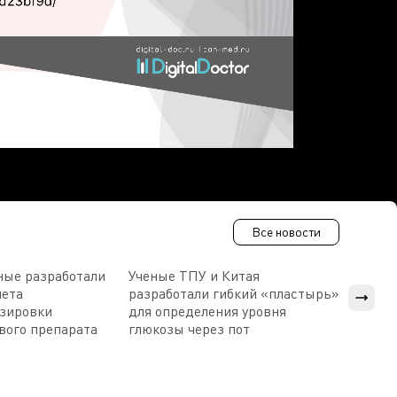
Все новости
ные разработали
Ученые ТПУ и Китая
В Пен
чета
разработали гибкий «пластырь»
приб
озировки
для определения уровня
прис
вого препарата
глюкозы через пот