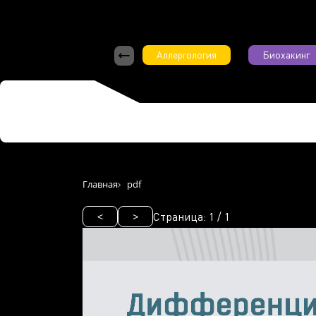
Аллергология
Биохакинг
Главная
pdf
Страница:
1
/
1
<
>