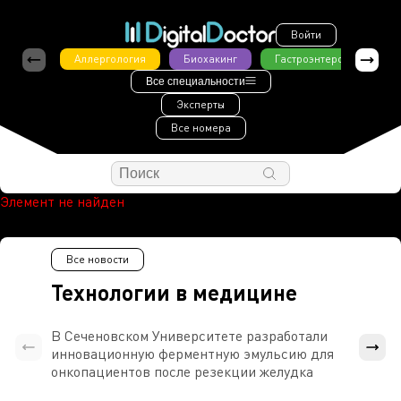
Войти
Аллергология
Биохакинг
Гастроэнтерология
Все специальности
Эксперты
Все номера
Элемент не найден
Все новости
Технологии в медицине
В Сеченовском Университете разработали
Росси
инновационную ферментную эмульсию для
расч
онкопациентов после резекции желудка
проти