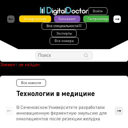
Войти
Аллергология
Биохакинг
Гастроэнтерология
Все специальности
Эксперты
Все номера
Элемент не найден
Все новости
Технологии в медицине
В Сеченовском Университете разработали
Росси
инновационную ферментную эмульсию для
расч
онкопациентов после резекции желудка
проти