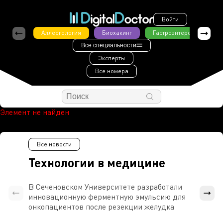
Войти
Аллергология
Биохакинг
Гастроэнтерология
Все специальности
Эксперты
Все номера
Элемент не найден
Все новости
Технологии в медицине
В Сеченовском Университете разработали
Росси
инновационную ферментную эмульсию для
расч
онкопациентов после резекции желудка
проти