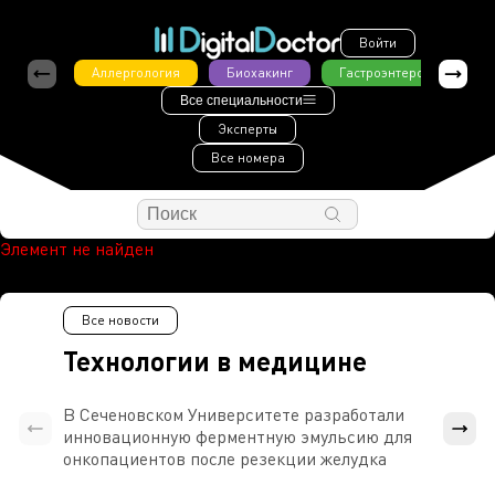
Войти
Аллергология
Биохакинг
Гастроэнтерология
Все специальности
Эксперты
Все номера
Элемент не найден
Все новости
Технологии в медицине
В Сеченовском Университете разработали
Росси
инновационную ферментную эмульсию для
расч
онкопациентов после резекции желудка
проти