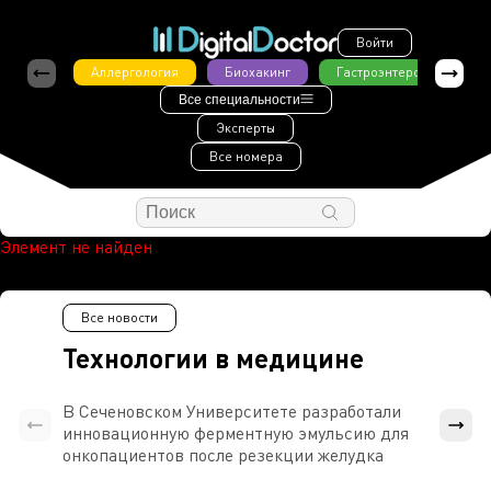
Войти
Аллергология
Биохакинг
Гастроэнтерология
Все специальности
Эксперты
Все номера
Элемент не найден
Все новости
Технологии в медицине
В Сеченовском Университете разработали
Росси
инновационную ферментную эмульсию для
расч
онкопациентов после резекции желудка
проти