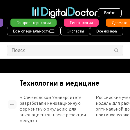
Войти
Гастроэнтерология
Гинекология
Дерматол
Эксперты
Все номера
Все специальности
Технологии в медицине
В Сеченовском Университете
Российские уче
разработали инновационную
модель для рас
ферментную эмульсию для
оптимальной д
онкопациентов после резекции
противоопухоле
желудка