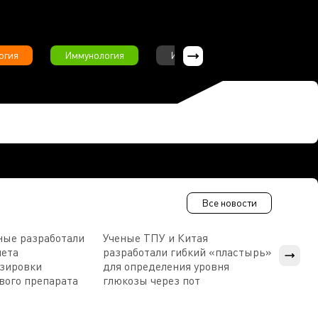
огия
Иммунология
Интервью
Инфекционны
Все новости
ные разработали
Ученые ТПУ и Китая
В Пен
чета
разработали гибкий «пластырь»
приб
озировки
для определения уровня
прис
вого препарата
глюкозы через пот