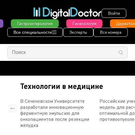
Войти
Гастроэнтерология
Гинекология
Дерматол
Эксперты
Все номера
Все специальности
Технологии в медицине
В Сеченовском Университете
Российские уче
разработали инновационную
модель для рас
ферментную эмульсию для
оптимальной д
онкопациентов после резекции
противоопухоле
желудка