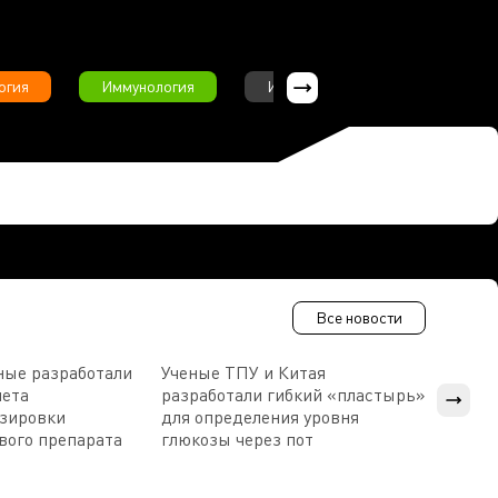
огия
Иммунология
Интервью
Инфекционны
Все новости
ные разработали
Ученые ТПУ и Китая
В Пен
чета
разработали гибкий «пластырь»
приб
озировки
для определения уровня
прис
вого препарата
глюкозы через пот