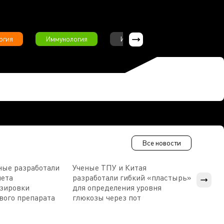
огия
Иммунология
Интервью
Инфекционны
Все новости
ные разработали
Ученые ТПУ и Китая
В Пен
чета
разработали гибкий «пластырь»
приб
озировки
для определения уровня
прис
вого препарата
глюкозы через пот