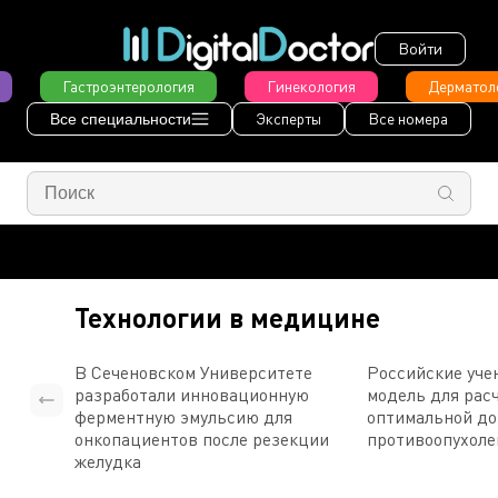
Войти
Гастроэнтерология
Гинекология
Дерматол
Эксперты
Все номера
Все специальности
Технологии в медицине
В Сеченовском Университете
Российские уче
разработали инновационную
модель для рас
ферментную эмульсию для
оптимальной д
онкопациентов после резекции
противоопухоле
желудка