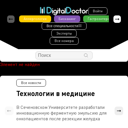
Войти
Аллергология
Биохакинг
Гастроэнтерология
Все специальности
Эксперты
Все номера
Элемент не найден
Все новости
Технологии в медицине
В Сеченовском Университете разработали
Росси
инновационную ферментную эмульсию для
расч
онкопациентов после резекции желудка
проти