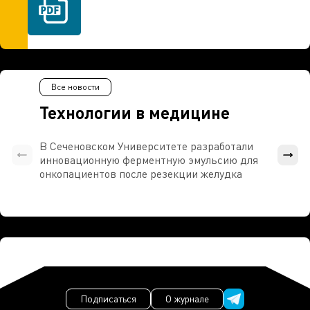
Все новости
Технологии в медицине
В Сеченовском Университете разработали
Росси
инновационную ферментную эмульсию для
расч
онкопациентов после резекции желудка
проти
Подписаться
О журнале