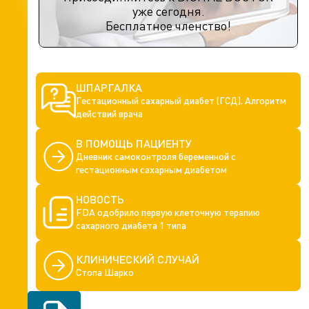
уже сегодня.
Бесплатное членство!
ШПАРГАЛКА
Гестационный сахарный диабет (ГСД). Алгоритм
действий врача
В ПОМОЩЬ ПАЦИЕНТУ
Дневник самоконтроля беременной с
гестационным сахарным диабетом
НОВОСТЬ
FDA одобрило первую клеточную терапию
сахарного диабета 1 типа
КЛИНИЧЕСКИЙ СЛУЧАЙ
Cтопа Шарко