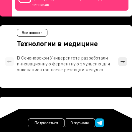
яичников
Все новости
Технологии в медицине
В Сеченовском Университете разработали
Росси
инновационную ферментную эмульсию для
расч
онкопациентов после резекции желудка
проти
Подписаться
О журнале