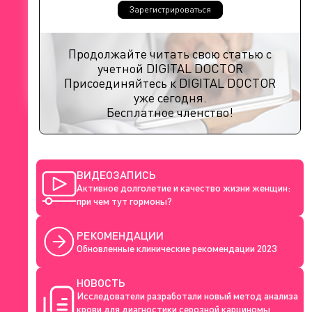
Зарегистрироваться
Продолжайте читать свою статью с
учетной DIGITAL DOCTOR
Присоединяйтесь к DIGITAL DOCTOR
уже сегодня.
Бесплатное членство!
ВИДЕОЗАПИСЬ
Активное долголетие и качество жизни женщин:
при чем тут гормоны?
РЕКОМЕНДАЦИИ
Обновленные клинические рекомендации 2023
НОВОСТЬ
Исследователи разработали новый метод анализа
крови для диагностики серозной карциномы