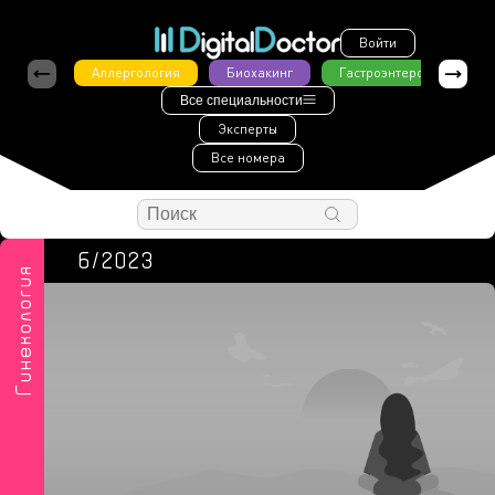
Войти
Аллергология
Биохакинг
Гастроэнтерология
Все специальности
Эксперты
Все номера
6/2023
Гинекология