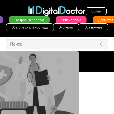
Войти
Гастроэнтерология
Гинекология
Дерматол
Эксперты
Все номера
Все специальности