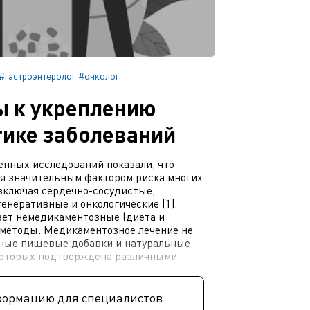
#гастроэнтеролог
#онколог
 к укреплению
тике заболеваний
енных исследований показали, что
ся значительным фактором риска многих
включая сердечно-сосудистые,
енеративные и онкологические [1].
ает немедикаментозные (диета и
 методы. Медикаментозное лечение не
чные пищевые добавки и натуральные
которых подтверждена различными
формацию для специалистов