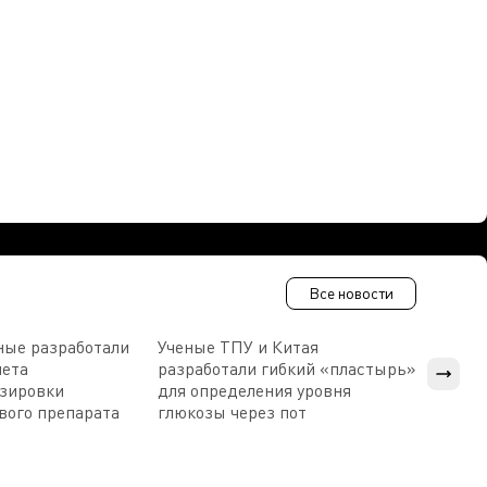
Все новости
ные разработали
Ученые ТПУ и Китая
В Пен
чета
разработали гибкий «пластырь»
приб
озировки
для определения уровня
прис
вого препарата
глюкозы через пот