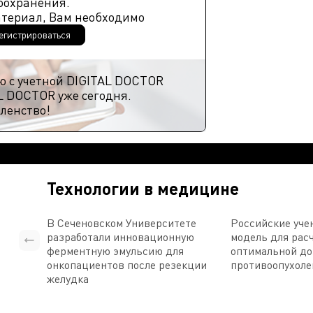
оохранения.
атериал, Вам необходимо
егистрироваться
ю с учетной DIGITAL DOCTOR
L DOCTOR уже сегодня.
ленство!
Технологии в медицине
В Сеченовском Университете
Российские уче
разработали инновационную
модель для рас
ферментную эмульсию для
оптимальной д
онкопациентов после резекции
противоопухоле
желудка