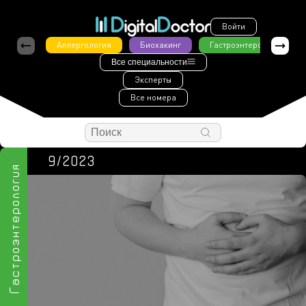
Войти
Аллергология
Биохакинг
Гастроэнтерология
Все специальности
Эксперты
Все номера
9/2023
Гастроэнтерология