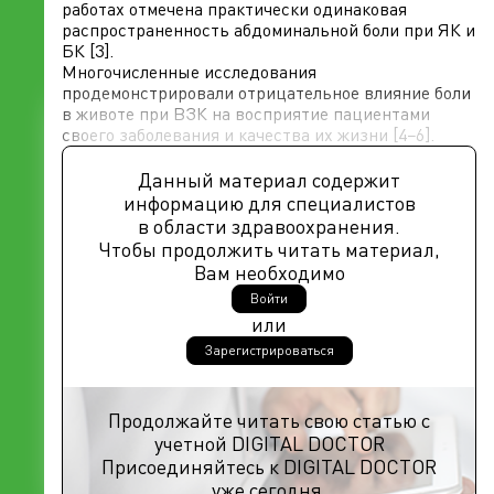
работах отмечена практически одинаковая
распространенность абдоминальной боли при ЯК и
БК [3].
Многочисленные исследования
продемонстрировали отрицательное влияние боли
в животе при ВЗК на восприятие пациентами
своего заболевания и качества их жизни [4−6].
Данный материал содержит
информацию для специалистов
в области здравоохранения.
Чтобы продолжить читать материал,
Вам необходимо
Войти
или
Зарегистрироваться
Продолжайте читать свою статью с
учетной DIGITAL DOCTOR
Присоединяйтесь к DIGITAL DOCTOR
уже сегодня.