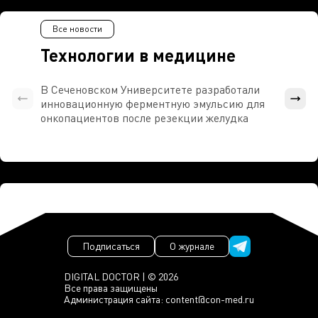
Все новости
Технологии в медицине
В Сеченовском Университете разработали
Росси
инновационную ферментную эмульсию для
расч
онкопациентов после резекции желудка
проти
Подписаться
О журнале
DIGITAL DOCTOR | © 2026
Все права защищены
Администрация сайта:
content@con-med.ru