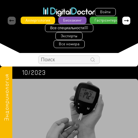
Войти
Аллергология
Биохакинг
Гастроэнтерология
Все специальности
Эксперты
Все номера
10/2023
Эндокринология