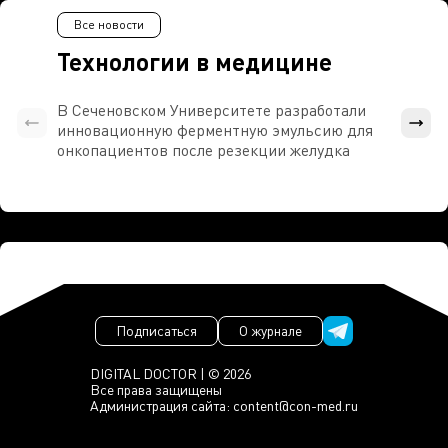
Все новости
Технологии в медицине
В Сеченовском Университете разработали
Росси
инновационную ферментную эмульсию для
расч
онкопациентов после резекции желудка
проти
Подписаться
О журнале
DIGITAL DOCTOR | © 2026
Все права защищены
Администрация сайта:
content@con-med.ru