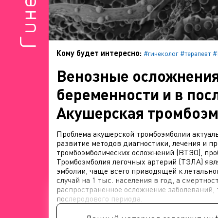
Кому будет интересно:
#гинеколог
#терапевт
#
Венозные осложнения
беременности и в пос
Акушерская тромбоэм
Проблема акушерской тромбоэмболии актуаль
развитие методов диагностики, лечения и п
тромбоэмболических осложнений (ВТЭО), про
Тромбоэмболия легочных артерий (ТЭЛА) яв
эмболии, чаще всего приводящей к летальном
случай на 1 тыс. населения в год, а смертнос
распространенное осложнение заболеваний, 
послеродового периода.