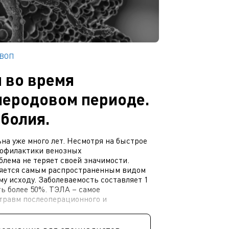
ВОП
 во время
леродовом периоде.
болия.
на уже много лет. Несмотря на быстрое
рофилактики венозных
блема не теряет своей значимости.
ляется самым распространенным видом
у исходу. Заболеваемость составляет 1
ть более 50%. ТЭЛА – самое
травм послеоперационного и