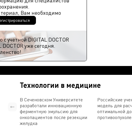
формацию для специалистов
оохранения.
атериал, Вам необходимо
егистрироваться
ю с учетной DIGITAL DOCTOR
L DOCTOR уже сегодня.
ленство!
Технологии в медицине
В Сеченовском Университете
Российские уче
разработали инновационную
модель для рас
ферментную эмульсию для
оптимальной д
онкопациентов после резекции
противоопухоле
желудка