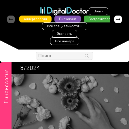
Войти
Аллергология
Биохакинг
Гастроэнтерология
Все специальности
Эксперты
Все номера
8/2024
Гинекология