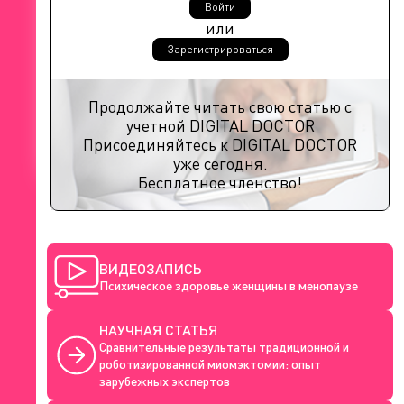
Войти
или
Зарегистрироваться
Продолжайте читать свою статью с
учетной DIGITAL DOCTOR
Присоединяйтесь к DIGITAL DOCTOR
уже сегодня.
Бесплатное членство!
ВИДЕОЗАПИСЬ
Психическое здоровье женщины в менопаузе
НАУЧНАЯ СТАТЬЯ
Сравнительные результаты традиционной и
роботизированной миомэктомии: опыт
зарубежных экспертов