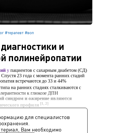
ог
#терапевт
#воп
диагностики и
ой полинейропатии
ний
у
пациентов с сахарным диабетом (СД)
 Спустя 23 года с момента ранних стадий
опатия встречаются до 33 и 44%
типа на ранних стадиях сталкиваются с
олерантности к глюкозе ДПН
ий синдром и ожирение являются
[1, 2]
мического профиля
формацию для специалистов
оохранения.
атериал, Вам необходимо