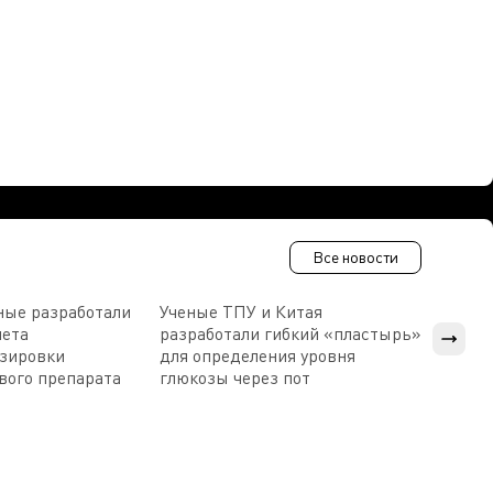
Все новости
ные разработали
Ученые ТПУ и Китая
В Пен
чета
разработали гибкий «пластырь»
приб
озировки
для определения уровня
прис
вого препарата
глюкозы через пот