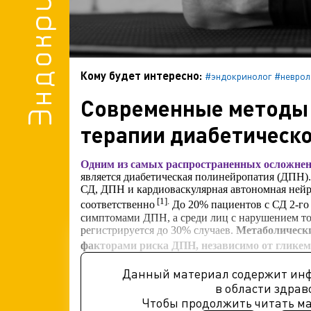
Кому будет интересно:
#эндокринолог
#неврол
Современные методы 
терапии диабетическ
Одним из самых распространенных осложне
является диабетическая полинейропатия (ДПН).
СД, ДПН и кардиоваскулярная автономная нейр
[1].
соответственно
До 20% пациентов с СД 2-го 
симптомами ДПН, а среди лиц с нарушением т
регистрируется до 30% случаев.
Метаболическ
факторами риска ДПН
, независимо от глике
Данный материал содержит ин
в области здрав
Чтобы продолжить читать м