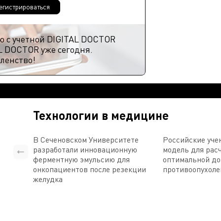
егистрироваться
ю с учетной DIGITAL DOCTOR
L DOCTOR уже сегодня.
ленство!
Технологии в медицине
В Сеченовском Университете
Российские уче
разработали инновационную
модель для рас
ферментную эмульсию для
оптимальной д
онкопациентов после резекции
противоопухоле
желудка