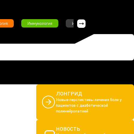
огия
Иммунология
Интервью
Инфекционны
ЛОНГРИД
Новые перспективы лечения боли у
пациентов с диабетической
полинейропатией
НОВОСТЬ