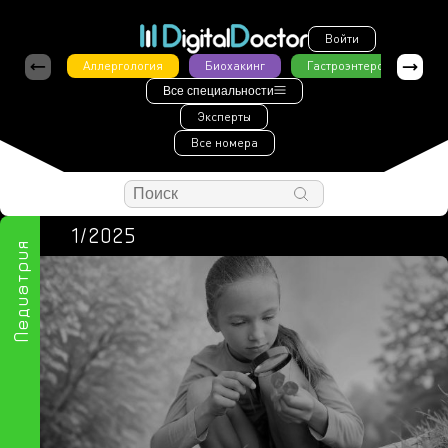
Войти
Аллергология
Биохакинг
Гастроэнтерология
Все специальности
Эксперты
Все номера
1/2025
Педиатрия