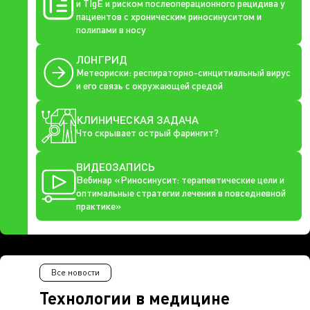
и TIgE и риском послеоперационного рецидива у
пациентов с хроническим риносинуситом и
полипами в носу
ЛОНГРИД
Метеориски: респираторно-синцитиальный вирус
и его связь с окружающей средой
КЛИНИЧЕСКАЯ ЗАДАЧА
Что скрывает острый фарингит?
ВИДЕОЗАПИСЬ
Вебинар «Риносинусит: терапевтические цели и
оптимальные стратегии лечения в повседневной
практике»
Все новости
Технологии в медицине