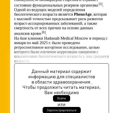
[
5
]
состояние функциональных резервов организма
.
Одной из ведущих моделей определения
биологического возраста является
PhenoAge
, которая
с высокой точностью предсказывает риск развития
возраст-ассоциированных заболеваний, а также
смертность от всех причин на основе данных
[
6
]
анализов крови
.
На базе клиники Hadassah Medical Moscow в период с
января по май 2025 г. было проведено
ретроспективное когортное исследование, целью
которого было изучение корреляции ожирения с
показателями биологического возраста у лиц среднего
возраста.
Данный материал содержит
информацию для специалистов
в области здравоохранения.
Чтобы продолжить читать материал,
Вам необходимо
Войти
или
Зарегистрироваться