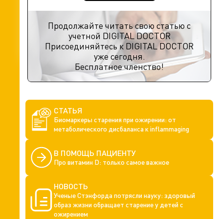
Продолжайте читать свою статью с
учетной DIGITAL DOCTOR
Присоединяйтесь к DIGITAL DOCTOR
уже сегодня.
Бесплатное членство!
СТАТЬЯ
Биомаркеры старения при ожирении: от
метаболического дисбаланса к inflammaging
В ПОМОЩЬ ПАЦИЕНТУ
Про витамин D: только самое важное
НОВОСТЬ
Ученые Стэнфорда потрясли науку: здоровый
образ жизни обращает старение у детей с
ожирением