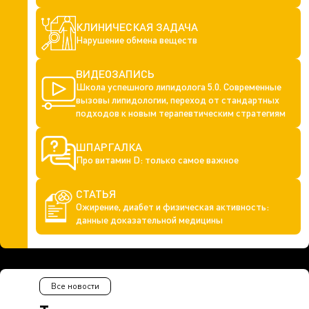
КЛИНИЧЕСКАЯ ЗАДАЧА
Нарушение обмена веществ
ВИДЕОЗАПИСЬ
Школа успешного липидолога 5.0. Современные
вызовы липидологии, переход от стандартных
подходов к новым терапевтическим стратегиям
ШПАРГАЛКА
Про витамин D: только самое важное
СТАТЬЯ
Ожирение, диабет и физическая активность:
данные доказательной медицины
Все новости