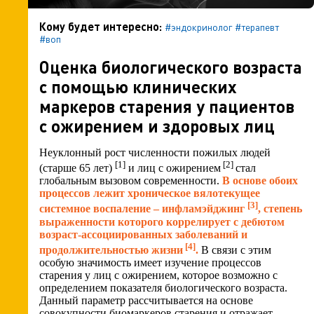
Кому будет интересно:
#эндокринолог
#терапевт
#воп
Оценка биологического возраста
с помощью клинических
маркеров старения у пациентов
с ожирением и здоровых лиц
Неуклонный рост численности пожилых людей
[
1
]
[
2
]
(старше 65 лет)
и лиц с ожирением
стал
глобальным вызовом современности.
В основе обоих
процессов лежит хроническое вялотекущее
[
3
]
системное воспаление – инфламэйджинг
, степень
выраженности которого коррелирует с дебютом
возраст-ассоциированных заболеваний и
[
4
]
продолжительностью жизни
.
В связи с этим
особую значимость имеет изучение процессов
старения у лиц с ожирением, которое возможно с
определением показателя биологического возраста.
Данный параметр рассчитывается на основе
совокупности биомаркеров старения и отражает