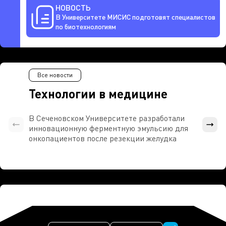
НОВОСТЬ
В Университете МИСИС подготовят специалистов
по биотехнологиям
Все новости
Технологии в медицине
В Сеченовском Университете разработали
Росси
инновационную ферментную эмульсию для
расч
онкопациентов после резекции желудка
проти