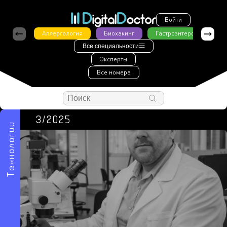
Войти
Аллергология
Биохакинг
Гастроэнтерология
Все специальности
Эксперты
Все номера
3/2025
Технологии