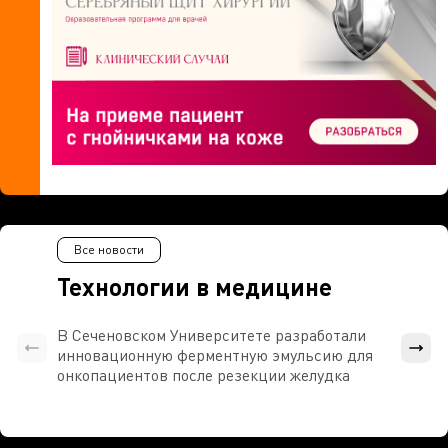
Все новости
Технологии в медицине
В Сеченовском Университете разработали
Росси
инновационную ферментную эмульсию для
расч
онкопациентов после резекции желудка
проти