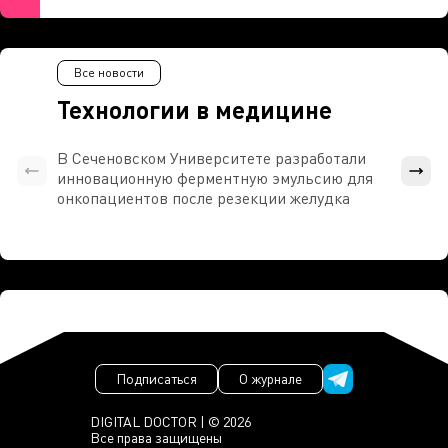
Все новости
Технологии в медицине
В Сеченовском Университете разработали
Росси
инновационную ферментную эмульсию для
расч
онкопациентов после резекции желудка
проти
Подписаться
О журнале
DIGITAL DOCTOR | © 2026
Все права защищены