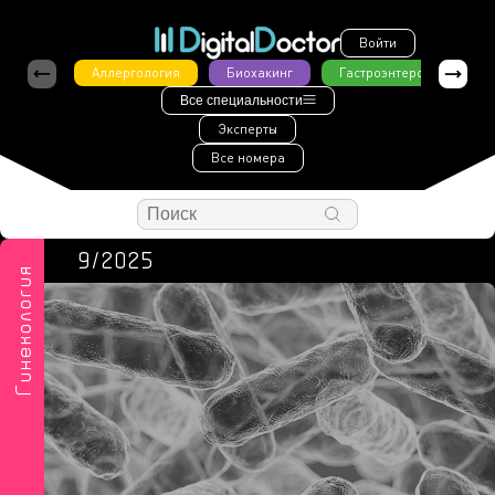
Войти
Аллергология
Биохакинг
Гастроэнтерология
Все специальности
Эксперты
Все номера
9/2025
Гинекология