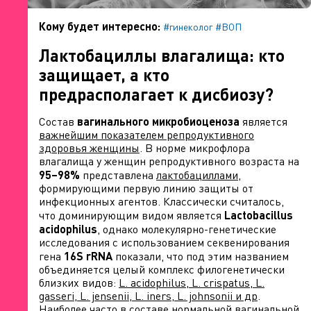
Кому будет интересно:
#гинеколог
#ВОП
Лактобациллы влагалища: кто
защищает, а кто
предрасполагает к дисбиозу?
Состав
вагинального микробиоценоза
является
важнейшим показателем репродуктивного
здоровья женщины
. В норме микрофлора
влагалища у женщин репродуктивного возраста на
95–98%
представлена
лактобациллами
,
формирующими первую линию защиты от
инфекционных агентов. Классически считалось,
что доминирующим видом является
Lactobacillus
acidophilus
, однако молекулярно-генетические
исследования с использованием секвенирования
гена
16S rRNA
показали, что под этим названием
объединяется целый комплекс филогенетически
близких видов:
L. acidophilus, L. crispatus, L.
gasseri, L. jensenii, L. iners, L. johnsonii и др
.
Наиболее часто в составе нормальной вагинальной