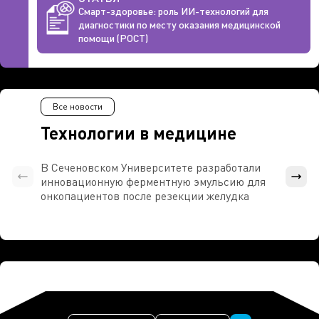
Смарт-здоровье: роль ИИ-технологий для
диагностики по месту оказания медицинской
помощи (РОСТ)
Все новости
Технологии в медицине
В Сеченовском Университете разработали
Росси
инновационную ферментную эмульсию для
расч
онкопациентов после резекции желудка
проти