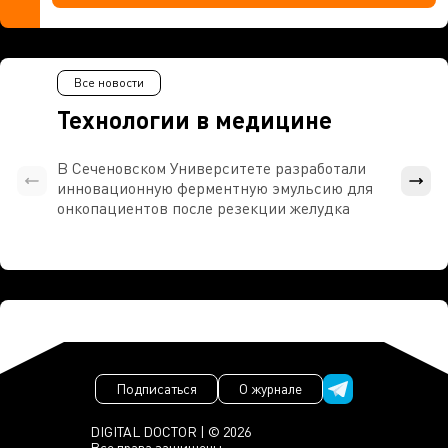
Все новости
Технологии в медицине
В Сеченовском Университете разработали
Росси
инновационную ферментную эмульсию для
расч
онкопациентов после резекции желудка
проти
Подписаться
О журнале
DIGITAL DOCTOR | © 2026
Все права защищены