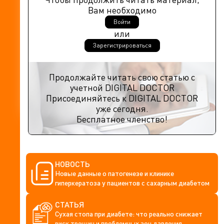
Вам необходимо
Войти
или
Зарегистрироваться
Продолжайте читать свою статью с
учетной DIGITAL DOCTOR
Присоединяйтесь к DIGITAL DOCTOR
уже сегодня.
Бесплатное членство!
НОВОСТЬ
Новые данные о патогенезе и клинике
гиперкератоза у пациентов с сахарным диабетом
СТАТЬЯ
Сухая стопа при диабете: что реально снижает
риск трещин и проблемных зон давления