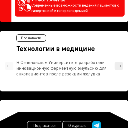
Современные возможности ведения пациентов с
гипертонией и гиперлипидемией
Все новости
Технологии в медицине
В Сеченовском Университете разработали
Росси
инновационную ферментную эмульсию для
расч
онкопациентов после резекции желудка
проти
Подписаться
О журнале