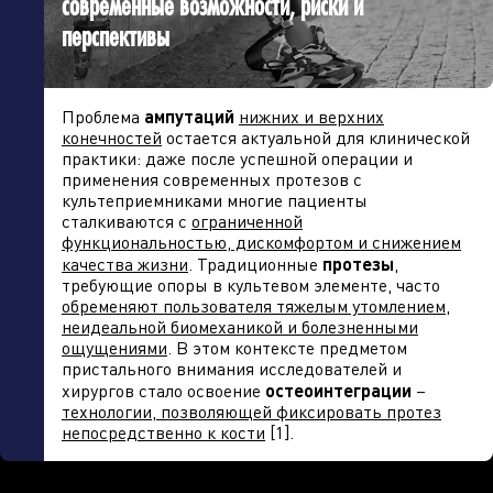
современные возможности, риски и
перспективы
Проблема
ампутаций
нижних и верхних
конечностей
остается актуальной для клинической
практики: даже после успешной операции и
применения современных протезов с
культеприемниками многие пациенты
сталкиваются с
ограниченной
функциональностью, дискомфортом и снижением
качества жизни
. Традиционные
протезы
,
требующие опоры в культевом элементе, часто
обременяют пользователя тяжелым утомлением,
неидеальной биомеханикой и болезненными
ощущениями
. В этом контексте предметом
пристального внимания исследователей и
хирургов стало освоение
остеоинтеграции
–
технологии, позволяющей фиксировать протез
непосредственно к кости
[1].