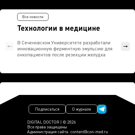
Все новости
Технологии в медицине
В Сеченовском Университете разработали
Росси
инновационную ферментную эмульсию для
расч
онкопациентов после резекции желудка
проти
Подписаться
О журнале
DIGITAL DOCTOR | © 2026
Все права защищены
Администрация сайта:
content@con-med.ru