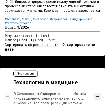
[2, 3].
Воп
рос о природе связи между длиной теломер и
процессами старения остается открытым и активно
обсуждается учеными. Ключевая проблема заключается
...
#терапевт
#ВОП
#невролог
#кардиолог
#эндокринолог
,
,
,
,
,
#гастроэнтеролог
1/2026
Номер:
Результаты поиска 1 - 1 из 1
Начало | Пред. |
1
| След. | Конец
Сортировать по релевантности
|
Отсортировано по
дате
Все новости
Технологии в медицине
В Сеченовском Университете разработали
Росси
инновационную ферментную эмульсию для
расч
онкопациентов после резекции желудка
проти