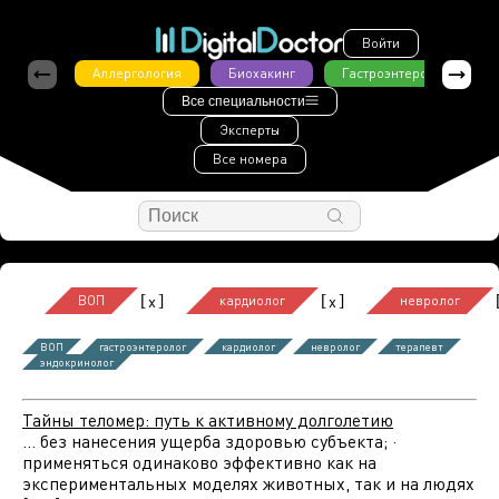
Войти
Аллергология
Биохакинг
Гастроэнтерология
Все специальности
Эксперты
Все номера
[
]
[
]
x
x
ВОП
кардиолог
невролог
ВОП
гастроэнтеролог
кардиолог
невролог
терапевт
эндокринолог
Тайны теломер: путь к активному долголетию
... без нанесения ущерба здоровью субъекта; ·
применяться одинаково эффективно как на
экспериментальных моделях животных, так и на людях