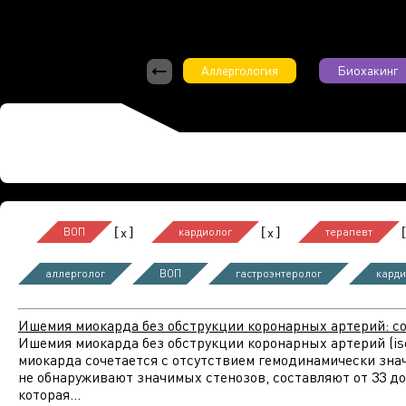
Аллергология
Биохакинг
[
]
[
]
[
x
x
ВОП
кардиолог
терапевт
аллерголог
ВОП
гастроэнтеролог
карди
Ишемия миокарда без обструкции коронарных артерий: с
Ишемия миокарда без обструкции коронарных артерий (isc
миокарда сочетается с отсутствием гемодинамически зна
не обнаруживают значимых стенозов, составляют от 33 до
которая...