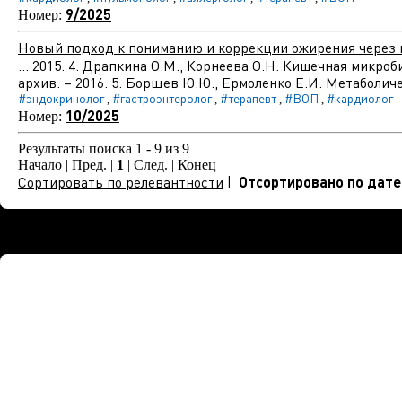
9/2025
Номер:
Новый подход к пониманию и коррекции ожирения через
... 2015. 4. Драпкина О.М., Корнеева О.Н. Кишечная мик
архив. – 2016. 5. Борщев Ю.Ю., Ермоленко Е.И. Метаболич
#эндокринолог
#гастроэнтеролог
#терапевт
#ВОП
#кардиолог
,
,
,
,
10/2025
Номер:
Результаты поиска 1 - 9 из 9
Начало | Пред. |
1
| След. | Конец
Сортировать по релевантности
|
Отсортировано по дате