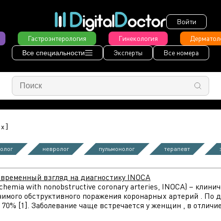
Войти
Гастроэнтерология
Гинекология
Дерматол
Эксперты
Все номера
Все специальности
]
x
олог
невролог
пульмонолог
терапевт
овременный взгляд на диагностику INOCA
hemia with nonobstructive coronary arteries, INOCA) – кли
чимого обструктивного поражения коронарных артерий . По д
 70% [1]. Заболевание чаще встречается у женщин , в отличи