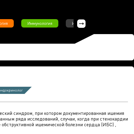
огия
Иммунология
Интервью
Инфекционны
эндокринолог
нический синдром, при котором документированная ишемия
анным ряда исследований, случаи, когда при стенокардии
е обструктивной ишемической болезни сердца (ИБС) ,