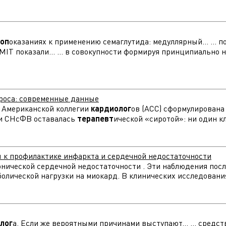
оп
оказаниях к применению семаглутида: медуллярный... ... 
T показали... ... в совокупности формируя принципиально
роса: современные данные
и Американской коллегии
кардиолог
ов (ACC) сформулирована к
ни СНсФВ оставалась
терапевт
ической «сиротой»: ни один к
 к профилактике инфаркта и сердечной недостаточности
хронической сердечной недостаточности . Эти наблюдения по
олической нагрузки на миокард. В клинических исследованиях
лог
а. Если же вероятными причинами выступают... ... сре