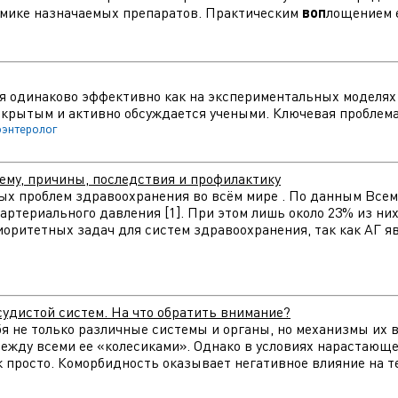
инамике назначаемых препаратов. Практическим
воп
лощением е
ся одинаково эффективно как на экспериментальных моделях ж
крытым и активно обсуждается учеными. Ключевая проблема 
оэнтеролог
ему, причины, последствия и профилактику
ых проблем здравоохранения во всём мире . По данным Всем
артериального давления [1]. При этом лишь около 23% из н
риоритетных задач для систем здравоохранения, так как АГ
судистой систем. На что обратить внимание?
я не только различные системы и органы, но механизмы их 
ежду всеми ее «колесиками». Однако в условиях нарастающ
ак просто. Коморбидность оказывает негативное влияние на т