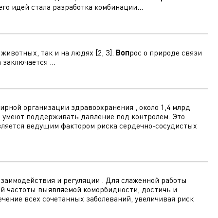
го идей стала разработка комбинации...
ивотных, так и на людях [2, 3].
Воп
рос о природе связи
заключается ...
ирной организации здравоохранения , около 1,4 млрд
их умеют поддерживать давление под контролем. Это
 является ведущим фактором риска сердечно-сосудистых
взаимодействия и регуляции . Для слаженной работы
ей частоты выявляемой коморбидности, достичь и
ечение всех сочетанных заболеваний, увеличивая риск