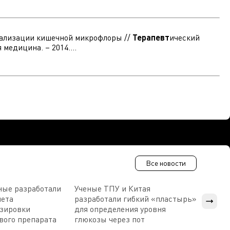
рмализации кишечной микрофлоры //
Терапевт
ический
медицина. – 2014....
Все новости
ные разработали
Ученые ТПУ и Китая
В Пен
чета
разработали гибкий «пластырь»
приб
озировки
для определения уровня
прис
вого препарата
глюкозы через пот