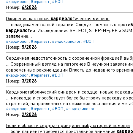
#кардиолог
#терапевт
#ВОП
,
,
6/2026
Номер:
Ожирение как новая
кардиолог
ическая мишень
... немедикаментозной терапии. Следует помнить о проти
в
кардиолог
ии. Исследования SELECT, STEP-HFpEF и SUMMI
заявление...
#кардиолог
#терапевт
#эндокринолог
#ВОП
,
,
,
5/2026
Номер:
Сердечная недостаточность с сохраненной фракцией выб
... Современный взгляд на патогенез В научном заявлени
современные рекомендации Вплоть до недавнего време
#кардиолог
#терапевт
#ВОП
,
,
3/2026
Номер:
Кардиометаболический синдром и сердце: новые подходы
... миокарда и способствует более быстрому переходу к 
стратегий, направленных на снижение воспаления и метаб
#кардиолог
#терапевт
#ВОП
#эндокринолог
,
,
,
2/2026
Номер:
Боли в области сердца: принципы амбулаторной помощи
... боли пациенту требуется пристальное внимание
кардио