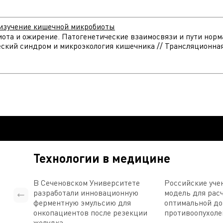
 изучение кишечной микробиоты
робиота и ожирение. Патогенетические взаимосвязи и пути но
еский синдром и микроэкология кишечника // Трансляционная 
Технологии в медицине
В Сеченовском Университете
Российские уче
разработали инновационную
модель для рас
ферментную эмульсию для
оптимальной д
онкопациентов после резекции
противоопухоле
желудка