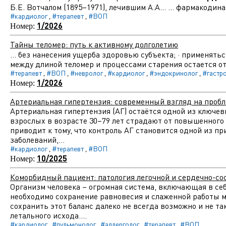
Б.Е. Вотчалом (1895–1971), лечившим А.А... ... фармакод
#кардиолог
#терапевт
#ВОП
,
,
1/2026
Номер:
Тайны теломер: путь к активному долголетию
... без нанесения ущерба здоровью субъекта; · применять
между длиной теломер и процессами старения остается от
#терапевт
#ВОП
#невролог
#кардиолог
#эндокринолог
#гастр
,
,
,
,
,
1/2026
Номер:
Артериальная гипертензия: современный взгляд на пробл
Артериальная гипертензия (АГ) остаётся одной из ключев
взрослых в возрасте 30–79 лет страдают от повышенного 
приводит к тому, что контроль АГ становится одной из п
заболеваний,...
#кардиолог
#терапевт
#ВОП
,
,
10/2025
Номер:
Коморбидный пациент: патология легочной и сердечно-со
Организм человека – огромная система, включающая в себ
необходимо сохранение равновесия и слаженной работы м
сохранить этот баланс далеко не всегда возможно и не т
летального исхода....
#кардиолог
#пульмонолог
#аллерголог
#терапевт
#ВОП
,
,
,
,