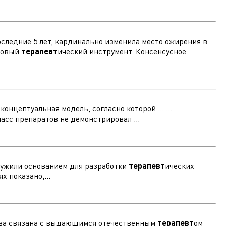
последние 5 лет, кардинально изменила место ожирения в
 новый
терапевт
ический инструмент. Консенсусное
онцептуальная модель, согласно которой ... ...
ласс препаратов не демонстрировал ...
служили основанием для разработки
терапевт
ических
 показано,...
дства связана с выдающимся отечественным
терапевт
ом