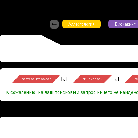
Аллергология
Биохакинг
[
]
[
]
x
x
гастроэнтеролог
гинекологи
г
К сожалению, на ваш поисковый запрос ничего не найдено