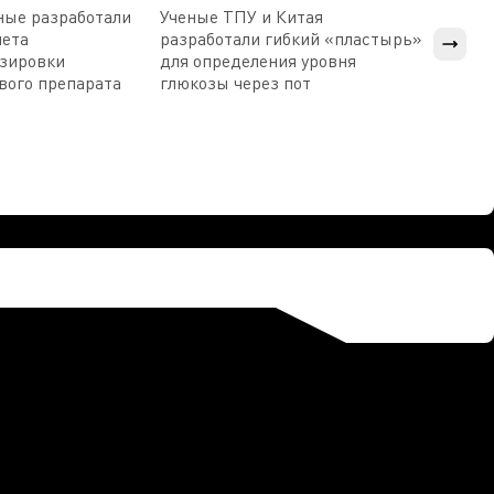
ные разработали
Ученые ТПУ и Китая
В Пен
чета
разработали гибкий «пластырь»
приб
озировки
для определения уровня
прис
вого препарата
глюкозы через пот