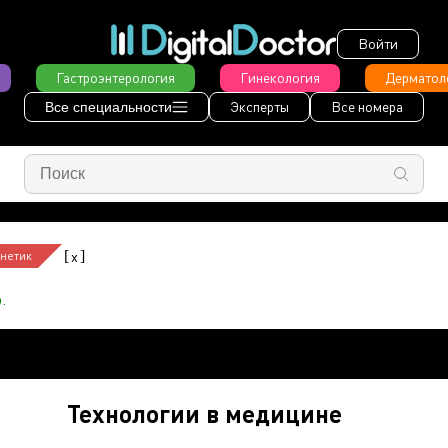
Войти
Гастроэнтерология
Гинекология
Дерматол
Эксперты
Все номера
Все специальности
[
]
x
енетик
.
Технологии в медицине