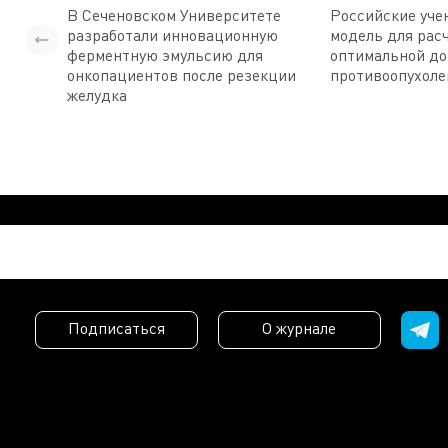
В Сеченовском Университете
Российские уче
разработали инновационную
модель для рас
ферментную эмульсию для
оптимальной д
онкопациентов после резекции
противоопухоле
желудка
Подписаться
О журнале