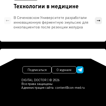
Технологии в медицине
В Сеченовском Университете разработали
Росси
инновационную ферментную эмульсию для
расч
онкопациентов после резекции желудка
проти
Подписаться
О журнале
DIGITAL DOCTOR | © 2026
Все права защищены
Администрация сайта:
content@con-med.ru