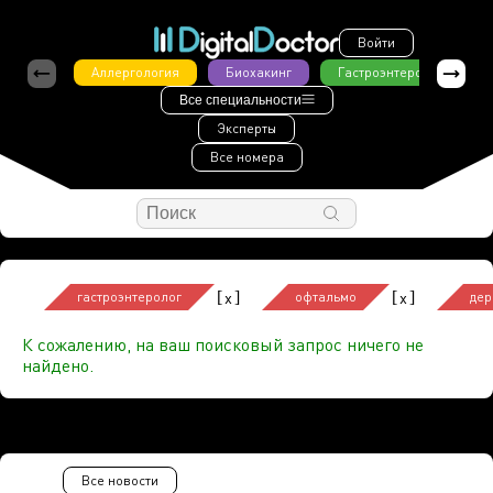
Войти
Аллергология
Биохакинг
Гастроэнтерология
Все специальности
Эксперты
Все номера
[
]
[
]
x
x
гастроэнтеролог
офтальмо
дер
К сожалению, на ваш поисковый запрос ничего не
найдено.
Все новости