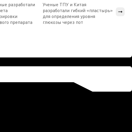
ные разработали
Ученые ТПУ и Китая
В Пен
чета
разработали гибкий «пластырь»
приб
озировки
для определения уровня
прис
вого препарата
глюкозы через пот