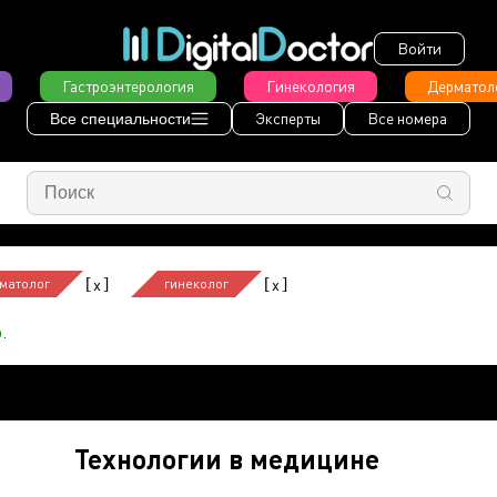
Войти
Гастроэнтерология
Гинекология
Дерматол
Эксперты
Все номера
Все специальности
[
]
[
]
x
x
матолог
гинеколог
.
Технологии в медицине