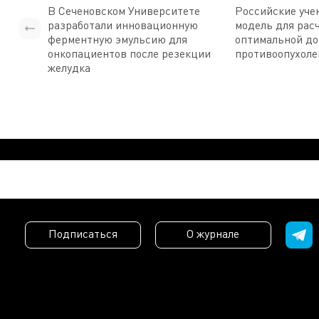
В Сеченовском Университете
Российские уче
разработали инновационную
модель для рас
ферментную эмульсию для
оптимальной д
онкопациентов после резекции
противоопухоле
желудка
Подписаться
О журнале