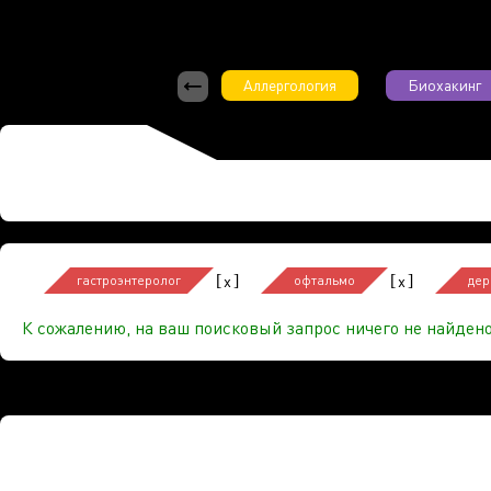
Аллергология
Биохакинг
[
]
[
]
x
x
гастроэнтеролог
офтальмо
дер
К сожалению, на ваш поисковый запрос ничего не найдено