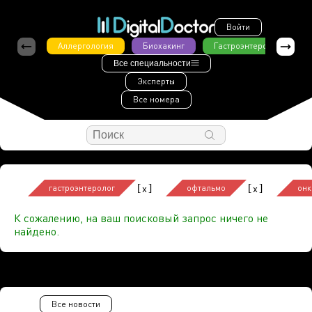
Войти
Аллергология
Биохакинг
Гастроэнтерология
Все специальности
Эксперты
Все номера
[
]
[
]
x
x
гастроэнтеролог
офтальмо
онк
К сожалению, на ваш поисковый запрос ничего не
найдено.
Все новости