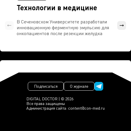
Технологии в медицине
В Сеченовском Университете разработали
Росси
инновационную ферментную эмульсию для
расч
онкопациентов после резекции желудка
проти
Подписаться
О журнале
DIGITAL DOCTOR | © 2026
Все права защищены
Администрация сайта:
content@con-med.ru