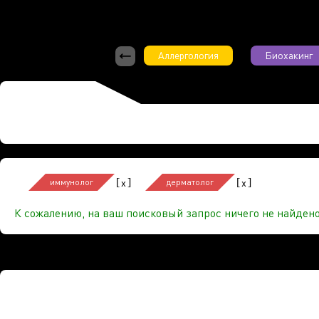
Аллергология
Биохакинг
[
]
[
]
x
x
иммунолог
дерматолог
К сожалению, на ваш поисковый запрос ничего не найдено