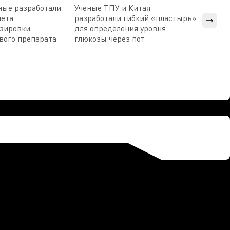
ные разработали
Ученые ТПУ и Китая
В Пен
чета
разработали гибкий «пластырь»
приб
озировки
для определения уровня
прис
вого препарата
глюкозы через пот