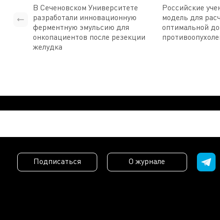
В Сеченовском Университете
Российские уче
разработали инновационную
модель для рас
ферментную эмульсию для
оптимальной д
онкопациентов после резекции
противоопухоле
желудка
Подписаться
О журнале