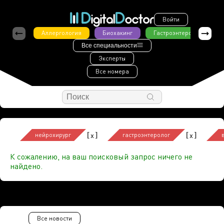
Войти
Аллергология
Биохакинг
Гастроэнтерология
Все специальности
Эксперты
Все номера
[
]
[
]
x
x
нейрохирург
гастроэнтеролог
К сожалению, на ваш поисковый запрос ничего не
найдено.
Все новости