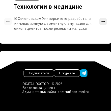
Технологии в медицине
В Сеченовском Университете разработали
Росси
инновационную ферментную эмульсию для
расч
онкопациентов после резекции желудка
проти
Подписаться
О журнале
DIGITAL DOCTOR | © 2026
Все права защищены
Администрация сайта:
content@con-med.ru