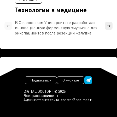
Все новости
Технологии в медицине
В Сеченовском Университете разработали
Росси
инновационную ферментную эмульсию для
расч
онкопациентов после резекции желудка
проти
Подписаться
О журнале
DIGITAL DOCTOR | © 2026
Все права защищены
Администрация сайта:
content@con-med.ru