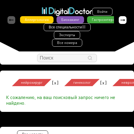
Войти
Аллергология
Биохакинг
Гастроэнтерология
Все специальности
Эксперты
Все номера
[
]
[
]
x
x
нейрохирург
гинеколог
неврол
К сожалению, на ваш поисковый запрос ничего не
найдено.