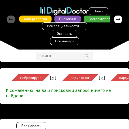
Войти
Аллергология
Биохакинг
Гастроэнтерология
Все специальности
Эксперты
Все номера
[
]
[
]
x
x
нейрохирург
дерматолог
карди
К сожалению, на ваш поисковый запрос ничего не
найдено.
Все новости