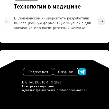
Технологии в медицине
В Сеченовском Университете разработали
Росси
инновационную ферментную эмульсию для
расч
онкопациентов после резекции желудка
проти
Подписаться
О журнале
DIGITAL DOCTOR | © 2026
Все права защищены
Администрация сайта:
content@con-med.ru