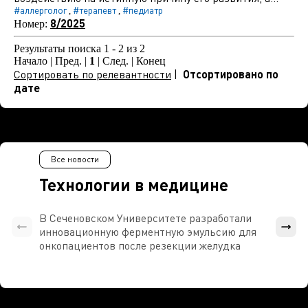
#аллерголог
#терапевт
#педиатр
,
,
8/2025
Номер:
Результаты поиска 1 - 2 из 2
Начало | Пред. |
1
| След. | Конец
Сортировать по релевантности
|
Отсортировано по
дате
Все новости
Технологии в медицине
В Сеченовском Университете разработали
Росси
инновационную ферментную эмульсию для
расч
онкопациентов после резекции желудка
проти