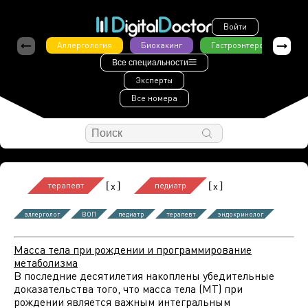
Войти
Аллергология
Биохакинг
Гастроэнтерология
Все специальности
Эксперты
Все номера
[
]
[
]
x
x
терапевт
педиатр
аллерголог
ВОП
педиатр
терапевт
эндокринолог
Масса тела при рождении и программирование
метаболизма
В последние десятилетия накоплены убедительные
доказательства того, что масса тела (МТ) при
рождении является важным интегральным