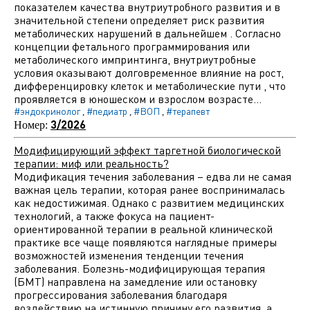
показателем качества внутриутробного развития и в
значительной степени определяет риск развития
метаболических нарушений в дальнейшем . Согласно
концепции фетального программирования или
метаболического импринтинга, внутриутробные
условия оказывают долговременное влияние на рост,
дифференцировку клеток и метаболические пути , что
проявляется в юношеском и взрослом возрасте...
#эндокринолог
#педиатр
#ВОП
#терапевт
,
,
,
3/2026
Номер:
Модифицирующий эффект таргетной биологической
терапии: миф или реальность?
Модификация течения заболевания – едва ли не самая
важная цель терапии, которая ранее воспринималась
как недостижимая. Однако с развитием медицинских
технологий, а также фокуса на пациент-
ориентированной терапии в реальной клинической
практике все чаще появляются наглядные примеры
возможностей изменения тенденции течения
заболевания. Болезнь-модифицирующая терапия
(БМТ) направлена на замедление или остановку
прогрессирования заболевания благодаря
воздействию на истинную причину его развития, а...