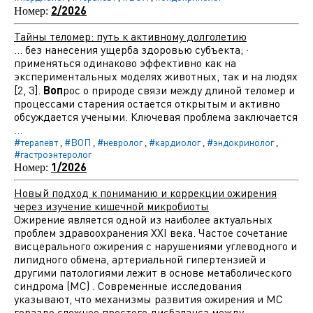
2/2026
Номер:
Тайны теломер: путь к активному долголетию
... без нанесения ущерба здоровью субъекта; ·
применяться одинаково эффективно как на
экспериментальных моделях животных, так и на людях
[2, 3].
Воп
рос о природе связи между длиной теломер и
процессами старения остается открытым и активно
обсуждается учеными. Ключевая проблема заключается
...
#терапевт
#ВОП
#невролог
#кардиолог
#эндокринолог
,
,
,
,
,
#гастроэнтеролог
1/2026
Номер:
Новый подход к пониманию и коррекции ожирения
через изучение кишечной микробиоты
Ожирение является одной из наиболее актуальных
проблем здравоохранения XXI века. Частое сочетание
висцерального ожирения с нарушениями углеводного и
липидного обмена, артериальной гипертензией и
другими патологиями лежит в основе метаболического
синдрома (МС) . Современные исследования
указывают, что механизмы развития ожирения и МС
гораздо сложнее простого дисбаланса между