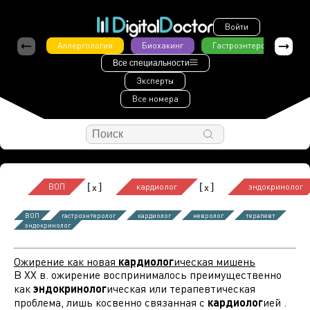
Войти
Аллергология
Биохакинг
Гастроэнтерология
Все специальности
Эксперты
Все номера
[
]
[
]
x
x
ВОП
кардиолог
эндокринолог
ВОП
гастроэнтеролог
кардиолог
невролог
терапевт
эндокринолог
Ожирение как новая
кардиолог
ическая мишень
В ХХ в. ожирение воспринималось преимущественно
как
эндокринолог
ическая или терапевтическая
проблема, лишь косвенно связанная с
кардиолог
ией .