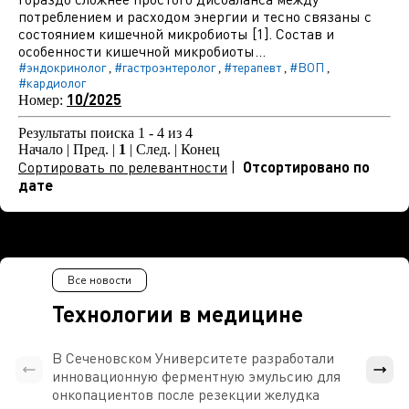
потреблением и расходом энергии и тесно связаны с
состоянием кишечной микробиоты [1]. Состав и
особенности кишечной микробиоты...
#эндокринолог
#гастроэнтеролог
#терапевт
#ВОП
,
,
,
,
#кардиолог
10/2025
Номер:
Результаты поиска 1 - 4 из 4
Начало | Пред. |
1
| След. | Конец
Сортировать по релевантности
|
Отсортировано по
дате
Все новости
Технологии в медицине
В Сеченовском Университете разработали
Росси
инновационную ферментную эмульсию для
расч
онкопациентов после резекции желудка
проти