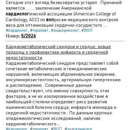
Сегодня этот взгляд безвозвратно устарел . Причиной
является ... ... заключение Американской
кардиолог
ической ассоциации (American College of
Cardiology, ACC) по
воп
росам медицинского контроля
веса для оптимизации сердечно-сосудистого ...
#кардиолог
#терапевт
#эндокринолог
#ВОП
,
,
,
5/2026
Номер:
Кардиометаболический синдром и сердце: новые
подходы к профилактике инфаркта и сердечной
недостаточности
Кардиометаболический синдром представляет собой
сочетание метаболических и гемодинамических
нарушений, включающих абдоминальное ожирение,
инсулинорезистентность, артериальную гипертензию
и дислипидемию . Современные данные
свидетельствуют, что именно совокупность этих
факторов, а не их изолированное воздействие в
наибольшей степени определяет риск развития
ишемической болезни сердца, инфаркта миокарда и
сердечной недостаточности . По данным крупных
эпидемиологических исследований, наличие
кардиометаболического...
#кардиолог
#терапевт
#ВОП
#эндокринолог
,
,
,