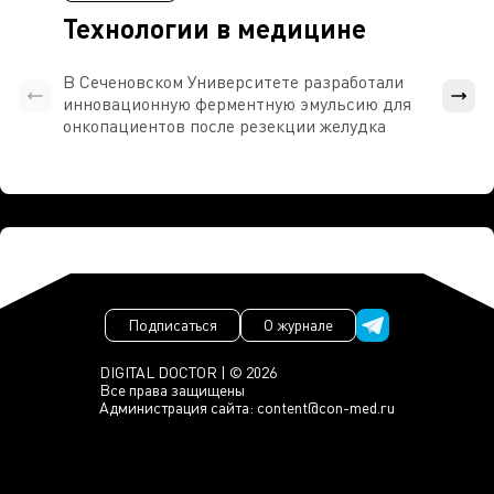
Технологии в медицине
В Сеченовском Университете разработали
Росси
инновационную ферментную эмульсию для
расч
онкопациентов после резекции желудка
проти
Подписаться
О журнале
DIGITAL DOCTOR | © 2026
Все права защищены
Администрация сайта:
content@con-med.ru