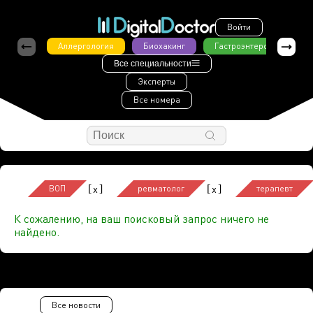
Войти
Аллергология
Биохакинг
Гастроэнтерология
Все специальности
Эксперты
Все номера
[
]
[
]
x
x
ВОП
ревматолог
терапевт
К сожалению, на ваш поисковый запрос ничего не
найдено.
Все новости