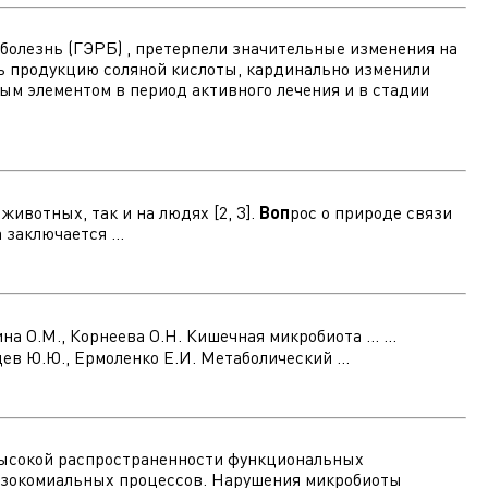
болезнь (ГЭРБ) , претерпели значительные изменения на
ь продукцию соляной кислоты, кардинально изменили
мым элементом в период активного лечения и в стадии
ивотных, так и на людях [2, 3].
Воп
рос о природе связи
заключается ...
ина О.М., Корнеева О.Н. Кишечная микробиота ... ...
щев Ю.Ю., Ермоленко Е.И. Метаболический ...
 высокой распространенности функциональных
нозокомиальных процессов. Нарушения микробиоты