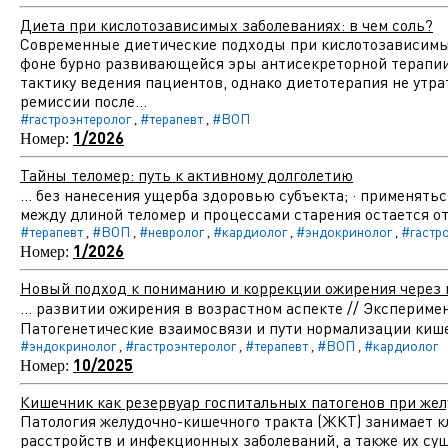
Диета при кислотозависимых заболеваниях: в чем соль?
Современные диетические подходы при кислотозависимых 
фоне бурно развивающейся эры антисекреторной терапии
тактику ведения пациентов, однако диетотерапия не утра
ремиссии после...
#гастроэнтеролог
#терапевт
#ВОП
,
,
1/2026
Номер:
Тайны теломер: путь к активному долголетию
... без нанесения ущерба здоровью субъекта; · применять
между длиной теломер и процессами старения остается от
#терапевт
#ВОП
#невролог
#кардиолог
#эндокринолог
#гастр
,
,
,
,
,
1/2026
Номер:
Новый подход к пониманию и коррекции ожирения через
... развитии ожирения в возрастном аспекте // Эксперим
Патогенетические взаимосвязи и пути нормализации киш
#эндокринолог
#гастроэнтеролог
#терапевт
#ВОП
#кардиолог
,
,
,
,
10/2025
Номер:
Кишечник как резервуар госпитальных патогенов при же
Патология желудочно-кишечного тракта (ЖКТ) занимает 
расстройств и инфекционных заболеваний, а также их с