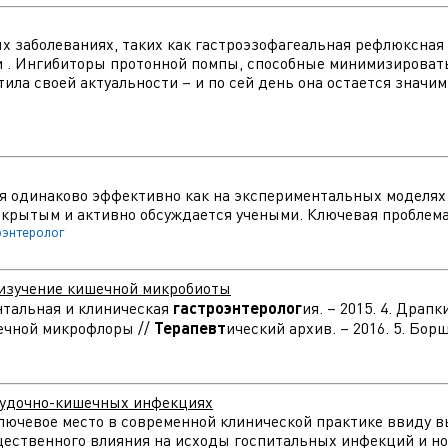
заболеваниях, таких как гастроэзофагеальная рефлюксная 
 . Ингибиторы протонной помпы, способные минимизироват
тила своей актуальности – и по сей день она остается значи
ся одинаково эффективно как на экспериментальных моделях ж
крытым и активно обсуждается учеными. Ключевая проблема 
оэнтеролог
 изучение кишечной микробиоты
ентальная и клиническая
гастроэнтеролог
ия. – 2015. 4. Драпк
ечной микрофлоры //
Терапевт
ический архив. – 2016. 5. Бор
лудочно-кишечных инфекциях
ключевое место в современной клинической практике ввиду
ущественного влияния на исходы госпитальных инфекций и 