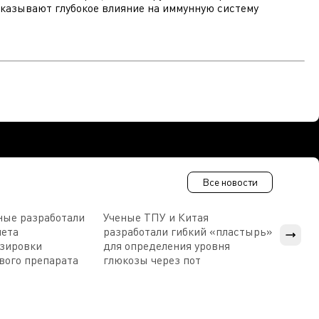
казывают глубокое влияние на иммунную систему
Все новости
ные разработали
Ученые ТПУ и Китая
В Пен
чета
разработали гибкий «пластырь»
приб
озировки
для определения уровня
прис
вого препарата
глюкозы через пот