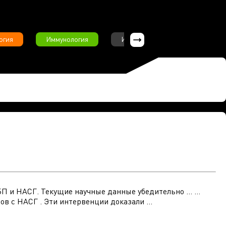
огия
Иммунология
Интервью
Инфекционны
 и НАСГ. Текущие научные данные убедительно ... ...
в с НАСГ . Эти интервенции доказали ...