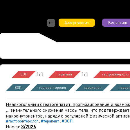
Аллергология
Биохакинг
[
]
[
]
x
x
ВОП
терапевт
гастроэнтеролог
ВОП
гастроэнтеролог
кардиолог
невро
Неалкогольный стеатогепатит: прогнозирование и возмо
... значительного снижения массы тела, что подтверждае
макронутриентов, наряду с регулярной физической актив
#гастроэнтеролог
#терапевт
#ВОП
,
,
3/2026
Номер: