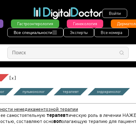
Войти
Гастроэнтерология
Гинекология
Дерматол
Эксперты
Все номера
Все специальности
[
]
x
лог
пульмонолог
терапевт
эндокринолог
жности немедикаментозной терапии
т ее самостоятельную
терапевт
ическую роль в лечении НАЖБП
ностью, составляют осно
воп
олагающую терапию для пациенто