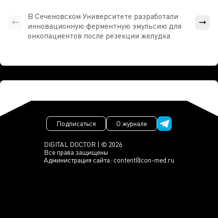
В Сеченовском Университете разработали
Росси
инновационную ферментную эмульсию для
расч
онкопациентов после резекции желудка
проти
Подписаться
О журнале
DIGITAL DOCTOR | © 2026
Все права защищены
Администрация сайта:
content@con-med.ru