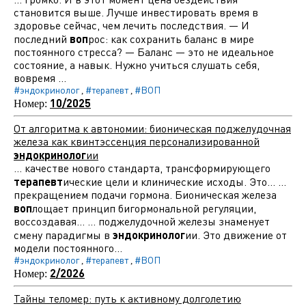
становится выше. Лучше инвестировать время в
здоровье сейчас, чем лечить последствия. — И
последний
воп
рос: как сохранить баланс в мире
постоянного стресса? — Баланс — это не идеальное
состояние, а навык. Нужно учиться слушать себя,
вовремя ...
#эндокринолог
#терапевт
#ВОП
,
,
10/2025
Номер:
От алгоритма к автономии: бионическая поджелудочная
железа как квинтэссенция персонализированной
эндокринолог
ии
... качестве нового стандарта, трансформирующего
терапевт
ические цели и клинические исходы. Это... ...
прекращением подачи гормона. Бионическая железа
воп
лощает принцип бигормональной регуляции,
воссоздавая... ... поджелудочной железы знаменует
смену парадигмы в
эндокринолог
ии. Это движение от
модели постоянного...
#эндокринолог
#терапевт
#ВОП
,
,
2/2026
Номер:
Тайны теломер: путь к активному долголетию