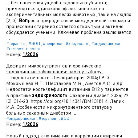
... без нанесения ущерба здоровью субъекта; ·
применяться одинаково эффективно как на
экспериментальных моделях животных, так и на людях
[2, 3].
Воп
рос о природе связи между длиной теломер и
процессами старения остается открытым и активно
обсуждается учеными. Ключевая проблема заключается
...
#терапевт
#ВОП
#невролог
#кардиолог
#эндокринолог
,
,
,
,
,
#гастроэнтеролог
1/2026
Номер:
Дефицит микронутриентов и хронические
эндокринные заболевания: замкнутый круг
... недостаточность. Лечащий врач. 2004; 09. 3.
Мокрышева Н.Г., Шестакова М.В., Аметов А.С. и др.
Недостаточность/дефицит витамина В12 у пациентов
в практике
эндокринолог
а. Сахарный диабет. 2024; 27
(3): 314-20. https://doi.org/10.14341/DM13181 4. Лапик
И.А. Особенности микронутриентного статуса у
больных сахарным диабетом ...
#эндокринолог
#терапевт
#ВОП
,
,
1/2026
Номер:
Новый подход к пониманию и коррекции ожирения