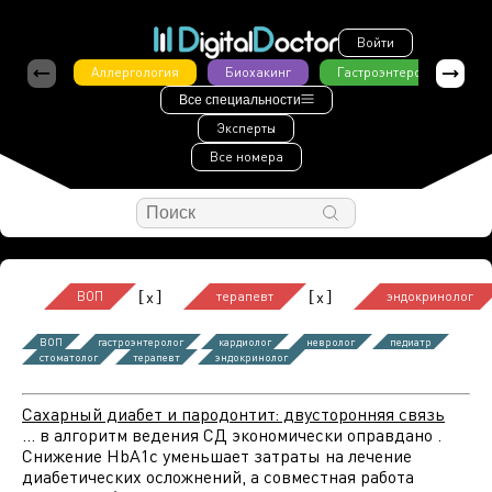
Войти
Аллергология
Биохакинг
Гастроэнтерология
Все специальности
Эксперты
Все номера
[
]
[
]
x
x
ВОП
терапевт
эндокринолог
ВОП
гастроэнтеролог
кардиолог
невролог
педиатр
стоматолог
терапевт
эндокринолог
Сахарный диабет и пародонтит: двусторонняя связь
... в алгоритм ведения СД экономически оправдано .
Снижение HbA1c уменьшает затраты на лечение
диабетических осложнений, а совместная работа