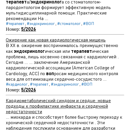
терапевт
а/
эндокринолог
а со стоматологом-
пародонтологом формирует эффективную модель
мультидисциплинарной помощи. Практические
рекомендации На ...
#терапевт
#эндокринолог
#стоматолог
#ВОП
,
,
,
5/2026
Номер:
Ожирение как новая кардиологическая мишень
В ХХ в. ожирение воспринималось преимущественно
как
эндокринолог
ическая или
терапевт
ическая
проблема, лишь косвенно связанная с кардиологией .
Сегодня ... ... заключение Американской
кардиологической ассоциации (American College of
Cardiology, ACC) по
воп
росам медицинского контроля
веса для оптимизации сердечно-сосудистого ...
#кардиолог
#терапевт
#эндокринолог
#ВОП
,
,
,
5/2026
Номер:
Кардиометаболический синдром и сердце: новые
подходы к профилактике инфаркта и сердечной
недостаточности
... миокарда и способствует более быстрому переходу к
хронической сердечной недостаточности . Эти
наблюдения послужили основанием для разработки