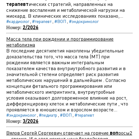
терапевт
ических стратегий, направленных на
снижение воспаления и метаболической нагрузки на
миокард. В клинических исследованиях показано,...
#кардиолог
#терапевт
#ВОП
#эндокринолог
,
,
,
2/2026
Номер:
Масса тела при рождении и программирование
метаболизма
В последние десятилетия накоплены убедительные
доказательства того, что масса тела (МТ) при
рождении является важным интегральным
показателем качества внутриутробного развития и в
значительной степени определяет риск развития
метаболических нарушений в дальнейшем . Согласно
концепции фетального программирования или
метаболического импринтинга, внутриутробные
условия оказывают долговременное влияние на рост,
дифференцировку клеток и метаболические пути , что
проявляется в юношеском и взрослом возрасте...
#эндокринолог
#педиатр
#ВОП
#терапевт
,
,
,
3/2026
Номер:
Вялов Сергей Сергеевич отвечает на горячие
воп
росы2
... громко. И в этот момент цена бездействия