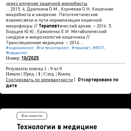
через изучение кишечной микробиоты
... 2015. 4. Драпкина О.М., Корнеева О.Н. Кишечная
микробиота и ожирение. Патогенетические
взаимосвязи и пути нормализации кишечной
микрофлоры //
Терапевт
ический архив. – 2016. 5.
Борщев Ю.Ю., Ермоленко Е.И. Метаболический
синдром и микроэкология кишечника //
Трансляционная медицина. – 2014....
#эндокринолог
#гастроэнтеролог
#терапевт
#ВОП
,
,
,
,
#кардиолог
10/2025
Номер:
Результаты поиска 1 - 9 из 9
Начало | Пред. |
1
| След. | Конец
Сортировать по релевантности
|
Отсортировано по
дате
Все новости
Технологии в медицине